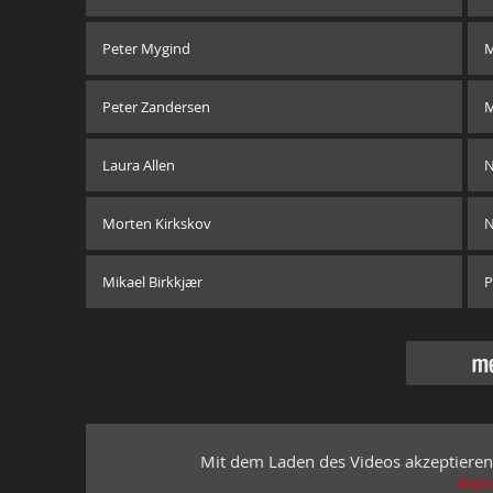
Peter Mygind
M
Peter Zandersen
M
Laura Allen
N
Morten Kirkskov
N
Mikael Birkkjær
P
m
Mit dem Laden des Videos akzeptieren
Mehr