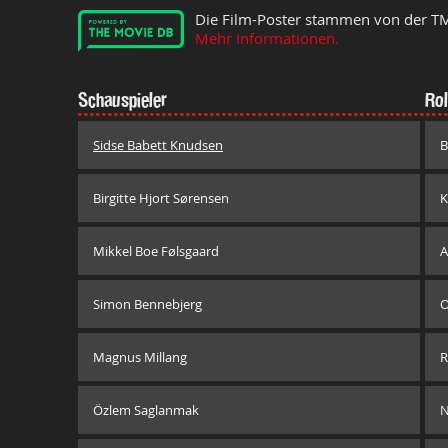
Die Film-Poster stammen von der T
Mehr Informationen.
Schauspieler
Rol
Sidse Babett Knudsen
B
Birgitte Hjort Sørensen
K
Mikkel Boe Følsgaard
A
Simon Bennebjerg
O
Magnus Millang
R
Özlem Saglanmak
N