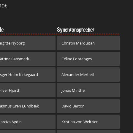
MDb.
le
Synchronsprecher
irgitte Nyborg
Christin Marquitan
atrine Fønsmark
Céline Fontanges
sger Holm Kirkegaard
Alexander Merbeth
liver Hjorth
Jonas Minthe
asmus Gren Lundbæk
David Berton
arciza Aydin
Kristina von Weltzien