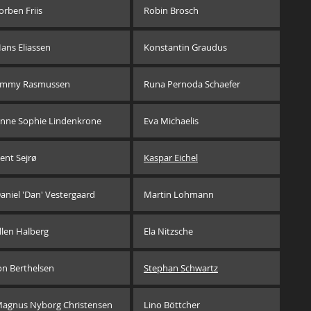
orben Friis
Robin Brosch
ans Eliassen
Konstantin Graudus
mmy Rasmussen
Runa Pernoda Schaefer
nne Sophie Lindenkrone
Eva Michaelis
ent Sejrø
Kaspar Eichel
aniel 'Dan' Vestergaard
Martin Lohmann
llen Halberg
Ela Nitzsche
on Berthelsen
Stephan Schwartz
agnus Nyborg Christensen
Lino Böttcher