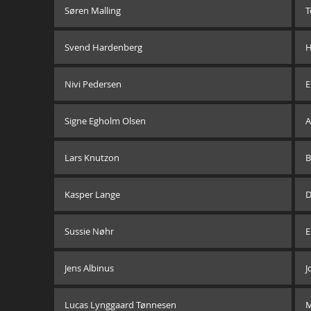
Søren Malling
T
Svend Hardenberg
H
Nivi Pedersen
E
Signe Egholm Olsen
A
Lars Knutzon
B
Kasper Lange
D
Sussie Nøhr
E
Jens Albinus
J
Lucas Lynggaard Tønnesen
M