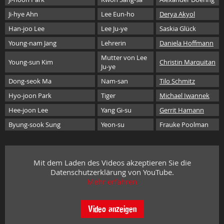
Ji-hye Ahn
Lee Eun-ho
Derya Akyol
Han-joo Lee
Lee Ju-ye
Saskia Glück
Young-nam Jang
Lehrerin
Daniela Hoffmann
Mutter von Lee
Young-sun Kim
Christin Marquitan
Ju-ye
Dong-seok Ma
Nam-san
Tilo Schmitz
Hyo-joon Park
Tiger
Michael Iwannek
Hee-joon Lee
Yang Gi-su
Gerrit Hamann
Byung-sook Sung
Yeon-su
Frauke Poolman
Mit dem Laden des Videos akzeptieren Sie die
Datenschutzerklärung von YouTube.
Mehr erfahren
Video anzeigen