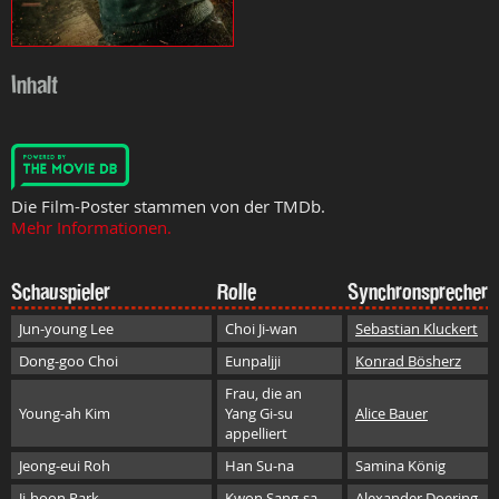
Inhalt
Die Film-Poster stammen von der TMDb.
Mehr Informationen.
Schauspieler
Rolle
Synchronsprecher
Jun-young Lee
Choi Ji-wan
Sebastian Kluckert
Dong-goo Choi
Eunpaljji
Konrad Bösherz
Frau, die an
Young-ah Kim
Yang Gi-su
Alice Bauer
appelliert
Jeong-eui Roh
Han Su-na
Samina König
Ji-hoon Park
Kwon Sang-sa
Alexander Doering