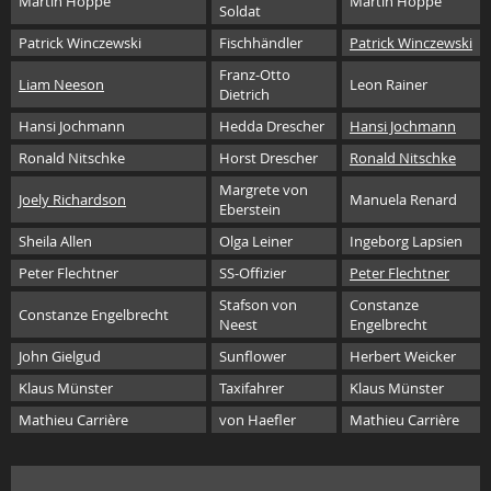
Martin Hoppe
Martin Hoppe
Soldat
Patrick Winczewski
Fischhändler
Patrick Winczewski
Franz-Otto
Liam Neeson
Leon Rainer
Dietrich
Hansi Jochmann
Hedda Drescher
Hansi Jochmann
Ronald Nitschke
Horst Drescher
Ronald Nitschke
Margrete von
Joely Richardson
Manuela Renard
Eberstein
Sheila Allen
Olga Leiner
Ingeborg Lapsien
Peter Flechtner
SS-Offizier
Peter Flechtner
Stafson von
Constanze
Constanze Engelbrecht
Neest
Engelbrecht
John Gielgud
Sunflower
Herbert Weicker
Klaus Münster
Taxifahrer
Klaus Münster
Mathieu Carrière
von Haefler
Mathieu Carrière