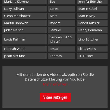
Mariana Klaveno
Eve
Jennifer Böttcher
Larry Sullivan
James
Martin Sabel
Glenn Morshower
Matt
Martin May
Martin Donovan
Robert
Robert Missler
Judah Nelson
Samuel
Henry Pomrehn
Samuel (mit 16
Lewis Pullman
Lino Böttcher
Jahren)
Hannah Ware
Tessa
Elena Wilms
Jason McCune
Thomas
Till Huster
Mit dem Laden des Videos akzeptieren Sie die
Datenschutzerklärung von YouTube.
Mehr erfahren
Video anzeigen