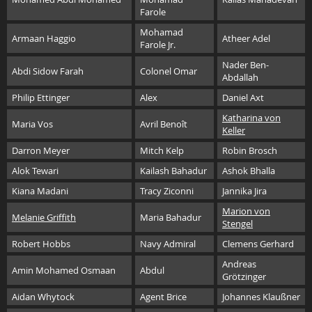
Farole
Mohamad
Armaan Haggio
Atheer Adel
Farole Jr.
Nader Ben-
Abdi Sidow Farah
Colonel Omar
Abdallah
Philip Ettinger
Alex
Daniel Axt
Katharina von
Maria Vos
Avril Benoît
Keller
Darron Meyer
Mitch Kelp
Robin Brosch
Alok Tewari
Kailash Bahadur
Ashok Bhalla
Kiana Madani
Tracy Ziconni
Jannika Jira
Marion von
Melanie Griffith
Maria Bahadur
Stengel
Robert Hobbs
Navy Admiral
Clemens Gerhard
Andreas
Amin Mohamed Osmaan
Abdul
Grötzinger
Aidan Whytock
Agent Brice
Johannes Klaußner