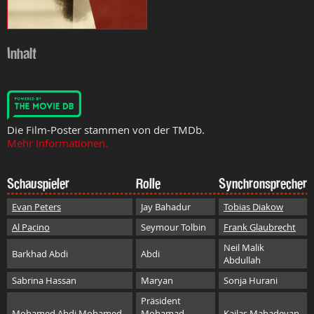
Inhalt
Die Film-Poster stammen von der TMDb.
Mehr Informationen.
Schauspieler
Rolle
Synchronsprecher
Evan Peters
Jay Bahadur
Tobias Diakow
Al Pacino
Seymour Tolbin
Frank Glaubrecht
Neil Malik
Barkhad Abdi
Abdi
Abdullah
Sabrina Hassan
Maryan
Sonja Hurani
Präsident
Mohamed Abdi Mohamed
Mohamad
Kailas Mahadevan