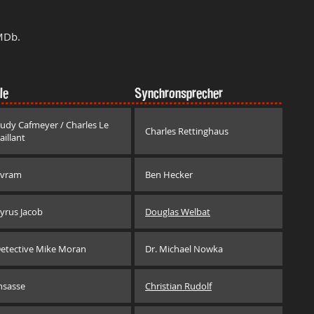
MDb.
le
Synchronsprecher
udy Cafmeyer / Charles Le
Charles Rettinghaus
aillant
vram
Ben Hecker
yrus Jacob
Douglas Welbat
etective Mike Moran
Dr. Michael Nowka
nsasse
Christian Rudolf