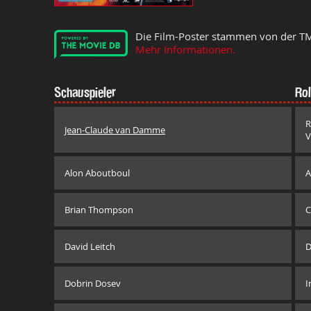
Die Film-Poster stammen von der T
Mehr Informationen.
Schauspieler
Rol
R
Jean-Claude van Damme
V
Alon Aboutboul
A
Brian Thompson
C
David Leitch
D
Dobrin Dosev
I