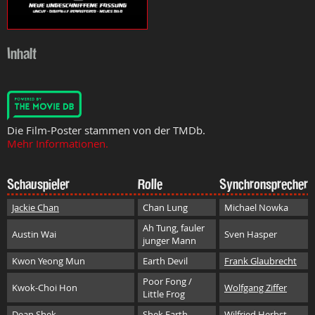
Inhalt
Die Film-Poster stammen von der TMDb.
Mehr Informationen.
Schauspieler
Rolle
Synchronsprecher
Jackie Chan
Chan Lung
Michael Nowka
Ah Tung, fauler
Austin Wai
Sven Hasper
junger Mann
Kwon Yeong Mun
Earth Devil
Frank Glaubrecht
Poor Fong /
Kwok-Choi Hon
Wolfgang Ziffer
Little Frog
Dean Shek
Shek Earth
Wilfried Herbst