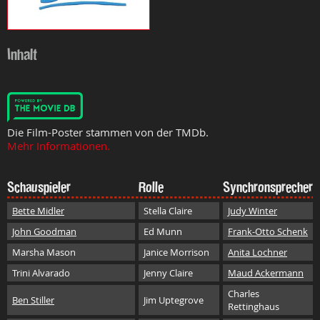
Inhalt
Die Film-Poster stammen von der TMDb.
Mehr Informationen.
Schauspieler
Rolle
Synchronsprecher
Bette Midler
Stella Claire
Judy Winter
John Goodman
Ed Munn
Frank-Otto Schenk
Marsha Mason
Janice Morrison
Anita Lochner
Trini Alvarado
Jenny Claire
Maud Ackermann
Charles
Ben Stiller
Jim Uptegrove
Rettinghaus