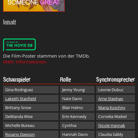
Inhalt
Die Film-Poster stammen von der TMDb.
Mehr Informationen.
Schauspieler
Rolle
Synchronsprecher
Gina Rodriguez
Jenny Young
Leonie Dubuc
Lakeith Stanfield
Nate Davis
Arne Stephan
Brittany Snow
Blair Helms
Maria Koschny
DeWanda Wise
Erin Kennedy
Cornelia Waibel
Michelle Buteau
Cynthia
Nicole Hannak
Rosario Dawson
Hannah Davis
Claudia Gáldy