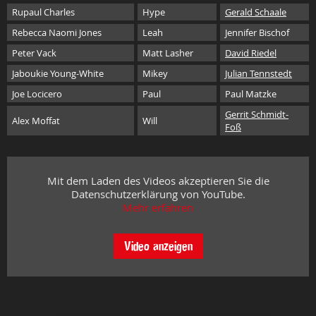
Rupaul Charles
Hype
Gerald Schaale
Rebecca Naomi Jones
Leah
Jennifer Bischof
Peter Vack
Matt Lasher
David Riedel
Jaboukie Young-White
Mikey
Julian Tennstedt
Joe Locicero
Paul
Paul Matzke
Gerrit Schmidt-
Alex Moffat
Will
Foß
Mit dem Laden des Videos akzeptieren Sie die
Datenschutzerklärung von YouTube.
Mehr erfahren
Video anzeigen