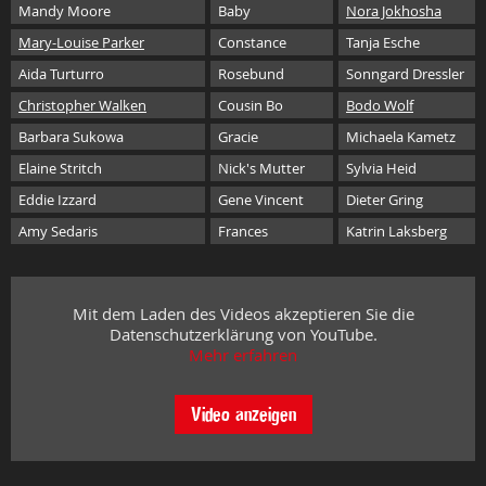
Mandy Moore
Baby
Nora Jokhosha
Mary-Louise Parker
Constance
Tanja Esche
Aida Turturro
Rosebund
Sonngard Dressler
Christopher Walken
Cousin Bo
Bodo Wolf
Barbara Sukowa
Gracie
Michaela Kametz
Elaine Stritch
Nick's Mutter
Sylvia Heid
Eddie Izzard
Gene Vincent
Dieter Gring
Amy Sedaris
Frances
Katrin Laksberg
Mit dem Laden des Videos akzeptieren Sie die
Datenschutzerklärung von YouTube.
Mehr erfahren
Video anzeigen