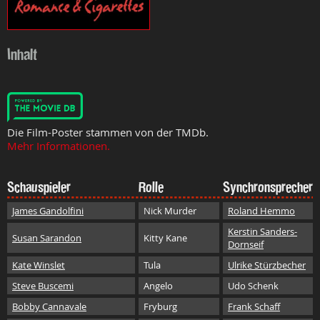
Inhalt
Die Film-Poster stammen von der TMDb.
Mehr Informationen.
Schauspieler
Rolle
Synchronsprecher
James Gandolfini
Nick Murder
Roland Hemmo
Kerstin Sanders-
Susan Sarandon
Kitty Kane
Dornseif
Kate Winslet
Tula
Ulrike Stürzbecher
Steve Buscemi
Angelo
Udo Schenk
Bobby Cannavale
Fryburg
Frank Schaff