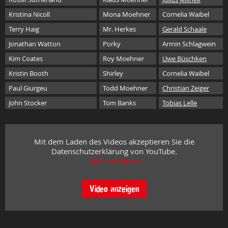
Kristina Nicoll
Mona Moehner
Cornelia Waibel
Terry Haig
Mr. Herkes
Gerald Schaale
Jonathan Watton
Porky
Armin Schlagwein
Kim Coates
Roy Moehner
Uwe Büschken
Kristin Booth
Shirley
Cornelia Waibel
Paul Giurgeu
Todd Moehner
Christian Zeiger
John Stocker
Tom Banks
Tobias Lelle
Mit dem Laden des Videos akzeptieren Sie die
Datenschutzerklärung von YouTube.
Mehr erfahren
Video anzeigen