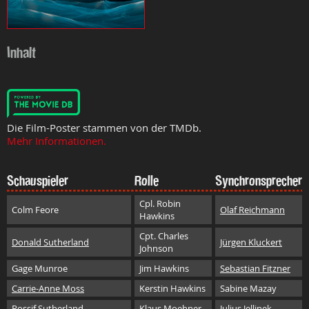
Inhalt
Die Film-Poster stammen von der TMDb.
Mehr Informationen.
Schauspieler
Rolle
Synchronsprecher
Cpl. Robin
Colm Feore
Olaf Reichmann
Hawkins
Cpt. Charles
Donald Sutherland
Jürgen Kluckert
Johnson
Gage Munroe
Jim Hawkins
Sebastian Fitzner
Carrie-Anne Moss
Kerstin Hawkins
Sabine Mazay
Rossif Sutherland
Klaus Moehner
Julius Jellinek