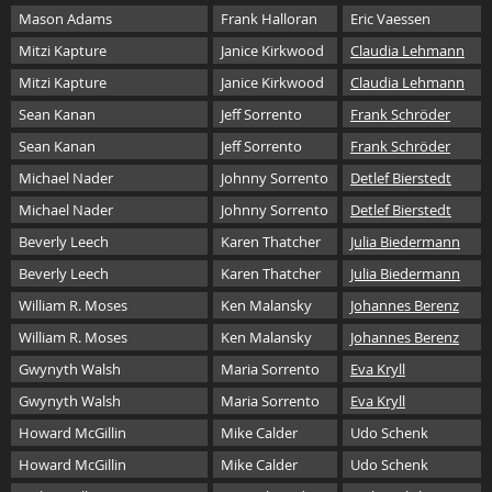
Mason Adams
Frank Halloran
Eric Vaessen
Mitzi Kapture
Janice Kirkwood
Claudia Lehmann
Mitzi Kapture
Janice Kirkwood
Claudia Lehmann
Sean Kanan
Jeff Sorrento
Frank Schröder
Sean Kanan
Jeff Sorrento
Frank Schröder
Michael Nader
Johnny Sorrento
Detlef Bierstedt
Michael Nader
Johnny Sorrento
Detlef Bierstedt
Beverly Leech
Karen Thatcher
Julia Biedermann
Beverly Leech
Karen Thatcher
Julia Biedermann
William R. Moses
Ken Malansky
Johannes Berenz
William R. Moses
Ken Malansky
Johannes Berenz
Gwynyth Walsh
Maria Sorrento
Eva Kryll
Gwynyth Walsh
Maria Sorrento
Eva Kryll
Howard McGillin
Mike Calder
Udo Schenk
Howard McGillin
Mike Calder
Udo Schenk