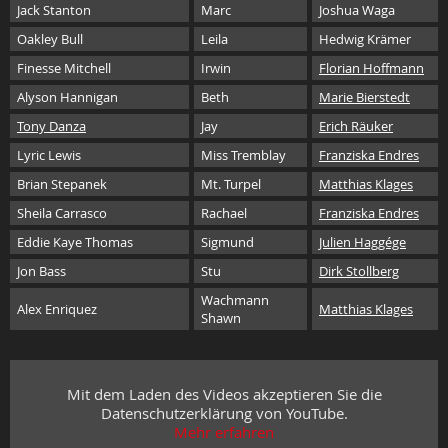
Jack Stanton
Marc
Joshua Waga
Oakley Bull
Leila
Hedwig Krämer
Finesse Mitchell
Irwin
Florian Hoffmann
Alyson Hannigan
Beth
Marie Bierstedt
Tony Danza
Jay
Erich Räuker
Lyric Lewis
Miss Tremblay
Franziska Endres
Brian Stepanek
Mt. Turpel
Matthias Klages
Sheila Carrasco
Rachael
Franziska Endres
Eddie Kaye Thomas
Sigmund
Julien Haggége
Jon Bass
Stu
Dirk Stollberg
Wachmann
Alex Enriquez
Matthias Klages
Shawn
Mit dem Laden des Videos akzeptieren Sie die
Datenschutzerklärung von YouTube.
Mehr erfahren