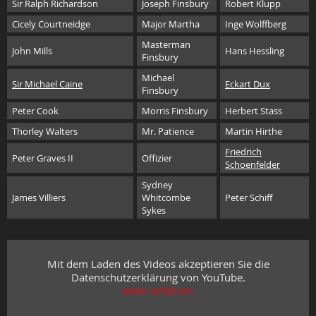
Sir Ralph Richardson
Joseph Finsbury
Robert Klupp
Cicely Courtneidge
Major Martha
Inge Wolffberg
Masterman
John Mills
Hans Hessling
Finsbury
Michael
Sir Michael Caine
Eckart Dux
Finsbury
Peter Cook
Morris Finsbury
Herbert Stass
Thorley Walters
Mr. Patience
Martin Hirthe
Friedrich
Peter Graves II
Offizier
Schoenfelder
Sydney
James Villiers
Whitcombe
Peter Schiff
Sykes
Mit dem Laden des Videos akzeptieren Sie die
Datenschutzerklärung von YouTube.
Mehr erfahren