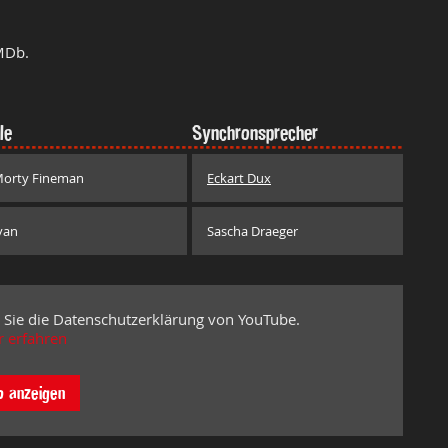
MDb.
le
Synchronsprecher
orty Fineman
Eckart Dux
van
Sascha Draeger
 Sie die Datenschutzerklärung von YouTube.
 erfahren
o anzeigen