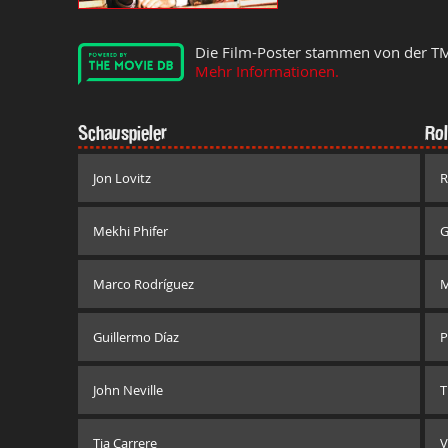
Die Film-Poster stammen von der T
Mehr Informationen.
Schauspieler
Rol
Jon Lovitz
R
Mekhi Phifer
G
Marco Rodríguez
M
Guillermo Díaz
P
John Neville
T
Tia Carrere
V