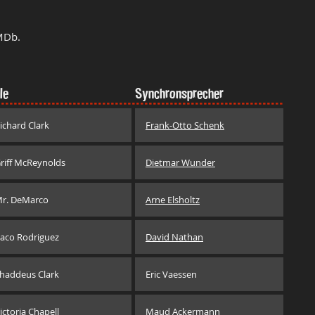
MDb.
le
Synchronsprecher
ichard Clark
Frank-Otto Schenk
riff McReynolds
Dietmar Wunder
r. DeMarco
Arne Elsholtz
aco Rodriguez
David Nathan
haddeus Clark
Eric Vaessen
ictoria Chapell
Maud Ackermann