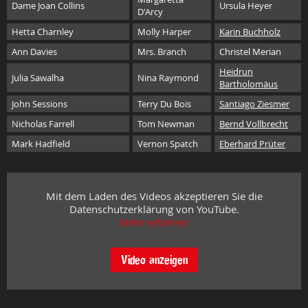
Dame Joan Collins
Ursula Heyer
D'Arcy
Hetta Charnley
Molly Harper
Karin Buchholz
Ann Davies
Mrs. Branch
Christel Merian
Heidrun
Julia Sawalha
Nina Raymond
Bartholomäus
John Sessions
Terry Du Bois
Santiago Ziesmer
Nicholas Farrell
Tom Newman
Bernd Vollbrecht
Mark Hadfield
Vernon Spatch
Eberhard Prüter
Mit dem Laden des Videos akzeptieren Sie die
Datenschutzerklärung von YouTube.
Mehr erfahren
Video anzeigen