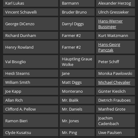
Karl Lukas
Barmann
Alexander Herzog
Vincent Schiavelli
Bruder Bruno
Ulrich Gressieker
Hans-Werner
George DiCenzo
Darryl Diggs
Bussinger
Richard Dunham
Farmer #2
Kurt Waitzmann
Hans-Georg
Henry Rowland
Farmer #2
Panczak
Häuptling Graue
Val Bisoglio
Peter Schiff
Wolke
Heidi Stearns
Jane
Monika Pawlowski
William Smith
Matt Diggs
Michael Chevalier
Joe Kapp
Monterano
Günter Kieslich
Allan Rich
Mr. Bialik
Dietrich Frauboes
Clifford A. Pellow
Mr. Daniels
Manfred Grote
Joachim
Ramon Bieri
Mr. Jones
Cadenbach
Clyde Kusatsu
Mr. Ping
Uwe Paulsen