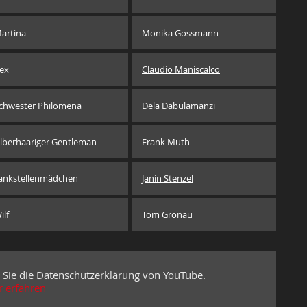
artina
Monika Gossmann
ex
Claudio Maniscalco
chwester Philomena
Dela Dabulamanzi
ilberhaariger Gentleman
Frank Muth
ankstellenmädchen
Janin Stenzel
ilf
Tom Gronau
 Sie die Datenschutzerklärung von YouTube.
 erfahren