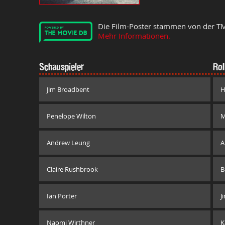
Die Film-Poster stammen von der T
Mehr Informationen.
Schauspieler
Rol
Jim Broadbent
H
Penelope Wilton
M
Andrew Leung
A
Claire Rushbrook
B
Ian Porter
J
Naomi Wirthner
K