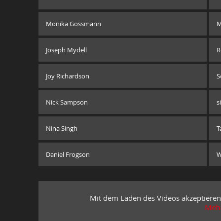
Monika Gossmann
M
Joseph Mydell
R
Joy Richardson
S
Nick Sampson
s
Nina Singh
T
Daniel Frogson
W
Mit dem Laden des Videos akzeptieren
Mehr