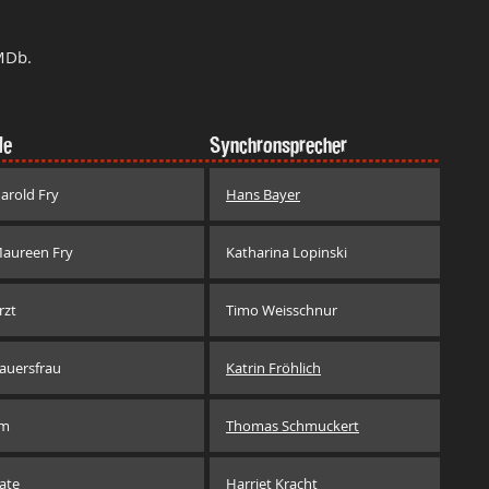
MDb.
le
Synchronsprecher
arold Fry
Hans Bayer
aureen Fry
Katharina Lopinski
rzt
Timo Weisschnur
auersfrau
Katrin Fröhlich
im
Thomas Schmuckert
ate
Harriet Kracht