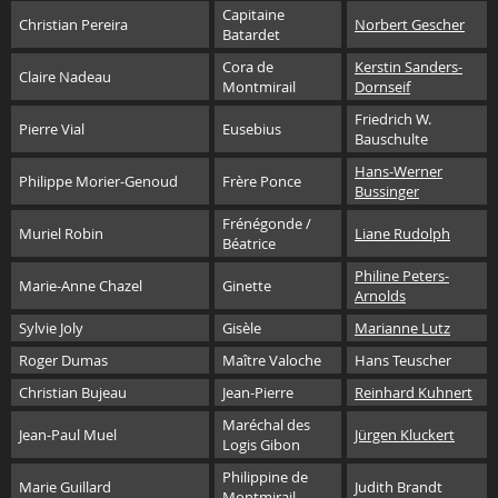
Capitaine
Christian Pereira
Norbert Gescher
Batardet
Cora de
Kerstin Sanders-
Claire Nadeau
Montmirail
Dornseif
Friedrich W.
Pierre Vial
Eusebius
Bauschulte
Hans-Werner
Philippe Morier-Genoud
Frère Ponce
Bussinger
Frénégonde /
Muriel Robin
Liane Rudolph
Béatrice
Philine Peters-
Marie-Anne Chazel
Ginette
Arnolds
Sylvie Joly
Gisèle
Marianne Lutz
Roger Dumas
Maître Valoche
Hans Teuscher
Christian Bujeau
Jean-Pierre
Reinhard Kuhnert
Maréchal des
Jean-Paul Muel
Jürgen Kluckert
Logis Gibon
Philippine de
Marie Guillard
Judith Brandt
Montmirail