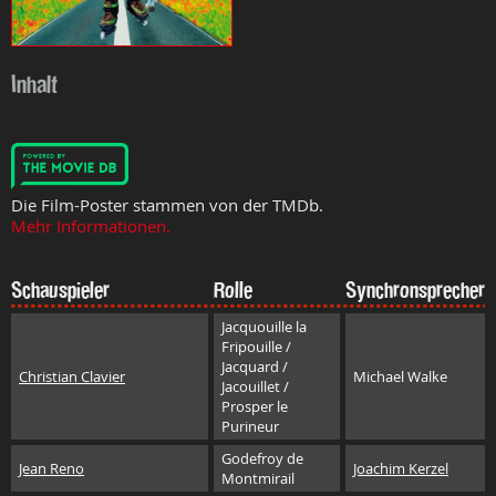
Inhalt
Die Film-Poster stammen von der TMDb.
Mehr Informationen.
Schauspieler
Rolle
Synchronsprecher
Jacquouille la
Fripouille /
Jacquard /
Christian Clavier
Michael Walke
Jacouillet /
Prosper le
Purineur
Godefroy de
Jean Reno
Joachim Kerzel
Montmirail