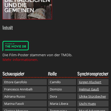
Inhalt
Die Film-Poster stammen von der TMDb.
Mehr Informationen.
Schauspieler
Rolle
Synchronsprecher
Ettore Garofolo
Camillo
Jürgen Kluckert
Francesco Anniballi
Domizio
Helmut Gauß
Adriana Russo
Dora
Ulrike Stürzbecher
Marina Fasoli
Maria Libera
Uschi Hugo
Clarisse Monaco
Tommasina
Maud Ackermann