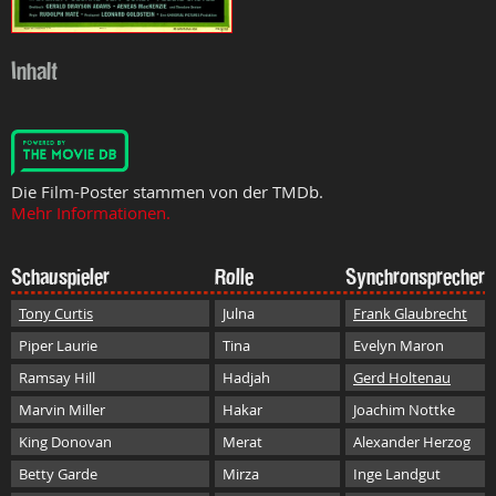
Inhalt
Die Film-Poster stammen von der TMDb.
Mehr Informationen.
Schauspieler
Rolle
Synchronsprecher
Tony Curtis
Julna
Frank Glaubrecht
Piper Laurie
Tina
Evelyn Maron
Ramsay Hill
Hadjah
Gerd Holtenau
Marvin Miller
Hakar
Joachim Nottke
King Donovan
Merat
Alexander Herzog
Betty Garde
Mirza
Inge Landgut