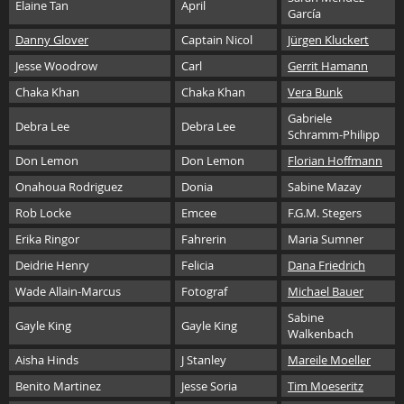
Elaine Tan
April
García
Danny Glover
Captain Nicol
Jürgen Kluckert
Jesse Woodrow
Carl
Gerrit Hamann
Chaka Khan
Chaka Khan
Vera Bunk
Gabriele
Debra Lee
Debra Lee
Schramm-Philipp
Don Lemon
Don Lemon
Florian Hoffmann
Onahoua Rodriguez
Donia
Sabine Mazay
Rob Locke
Emcee
F.G.M. Stegers
Erika Ringor
Fahrerin
Maria Sumner
Deidrie Henry
Felicia
Dana Friedrich
Wade Allain-Marcus
Fotograf
Michael Bauer
Sabine
Gayle King
Gayle King
Walkenbach
Aisha Hinds
J Stanley
Mareile Moeller
Benito Martinez
Jesse Soria
Tim Moeseritz