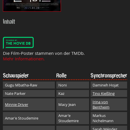
Inhalt
Die Film-Poster stammen von der TMDb.
Mehr Informationen.
Schauspieler
Rolle
Synchronsprecher
Gugu Mbatha-Raw
Noni
Damineh Hojat
Nate Parker
Kaz
Tino Kießling
Irina von
Minnie Driver
Macy Jean
Bentheim
Amar'e
Markus
Amar'e Stoudemire
Stoudemire
Nichelmann
Sarah Méndez