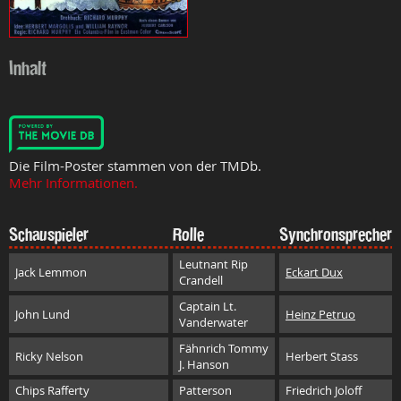
Inhalt
Die Film-Poster stammen von der TMDb.
Mehr Informationen.
Schauspieler
Rolle
Synchronsprecher
Leutnant Rip
Jack Lemmon
Eckart Dux
Crandell
Captain Lt.
John Lund
Heinz Petruo
Vanderwater
Fähnrich Tommy
Ricky Nelson
Herbert Stass
J. Hanson
Chips Rafferty
Patterson
Friedrich Joloff