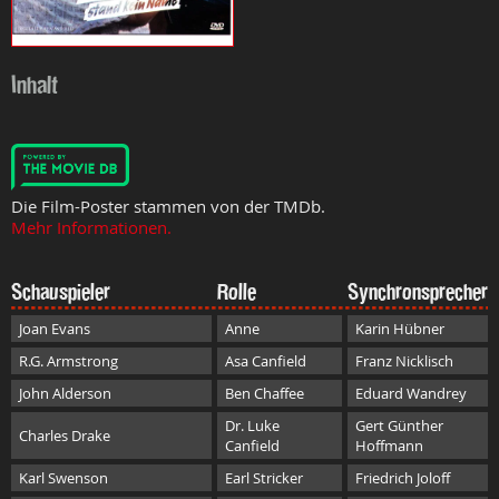
Inhalt
Die Film-Poster stammen von der TMDb.
Mehr Informationen.
Schauspieler
Rolle
Synchronsprecher
Joan Evans
Anne
Karin Hübner
R.G. Armstrong
Asa Canfield
Franz Nicklisch
John Alderson
Ben Chaffee
Eduard Wandrey
Dr. Luke
Gert Günther
Charles Drake
Canfield
Hoffmann
Karl Swenson
Earl Stricker
Friedrich Joloff