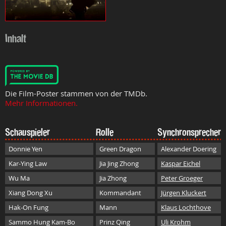
Inhalt
Die Film-Poster stammen von der TMDb.
Mehr Informationen.
Schauspieler
Rolle
Synchronsprecher
Donnie Yen
Green Dragon
Alexander Doering
Kar-Ying Law
Jia Jing Zhong
Kaspar Eichel
Wu Ma
Jia Zhong
Peter Groeger
Xiang Dong Xu
Kommandant
Jürgen Kluckert
Hak-On Fung
Mann
Klaus Lochthove
Sammo Hung Kam-Bo
Prinz Qing
Uli Krohm