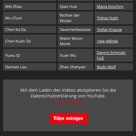
Wei Zhao
Qiao Hua
Maria Koschny
Richter der
Wu Chun
Tobias Nath
Wüste
Chen Ka Da
Tavernenbesitzer
Stefan Krause
Water Moon
Chen Kuan Tai
Uwe Jellinek
Monk
Dennis Schmidt-
Yuwu Qi
Xuan Wu
Foß
Damian Lau
Zhao Shenyan
Bodo Wolf
Mit dem Laden des Videos akzeptieren Sie die
Datenschutzerklärung von YouTube.
Mehr erfahren
Video anzeigen