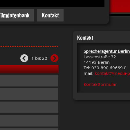
Filmdatenbank
Kontakt
Kontakt
Sprecheragentur Berlin
Lassenstraße 32
1 bis 20
14193 Berlin
Tel: 030-890 69669 0
mail:
kontakt@media-p
Kontaktformular