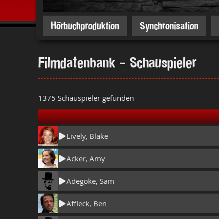
Hörbuchproduktion
Synchronisation
Filmdatenbank - Schauspieler
1375 Schauspieler gefunden
Lively, Blake
Acker, Amy
Adegoke, Sam
Affleck, Ben