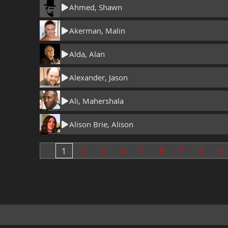
Ahmed, Shawn
Akerman, Malin
Alda, Alan
Alexander, Jason
Ali, Mahershala
Alison Brie, Alison
1
2
3
4
5
6
7
8
9