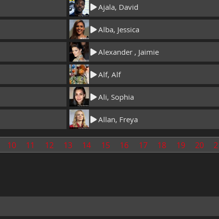
Ajala, David
Alba, Jessica
Alexander , Jaimie
Alf, Alf
Ali, Sophia
Allan, Freya
10
11
12
13
14
15
16
17
18
19
20
2