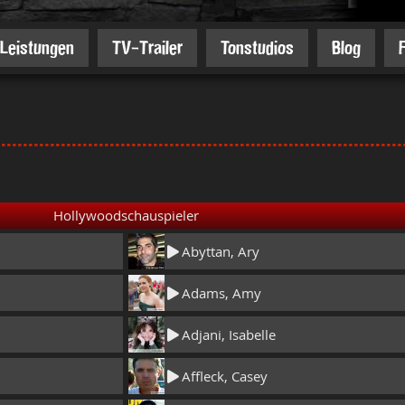
Leistungen
TV-Trailer
Tonstudios
Blog
Hollywoodschauspieler
Abyttan, Ary
Adams, Amy
Adjani, Isabelle
Affleck, Casey