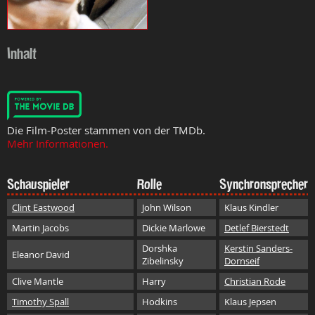
Inhalt
Die Film-Poster stammen von der TMDb.
Mehr Informationen.
Schauspieler
Rolle
Synchronsprecher
Clint Eastwood
John Wilson
Klaus Kindler
Martin Jacobs
Dickie Marlowe
Detlef Bierstedt
Dorshka
Kerstin Sanders-
Eleanor David
Zibelinsky
Dornseif
Clive Mantle
Harry
Christian Rode
Timothy Spall
Hodkins
Klaus Jepsen