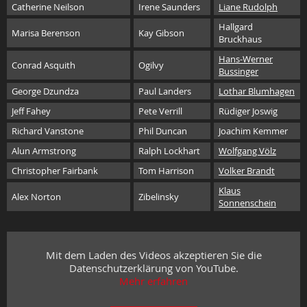
Catherine Neilson
Irene Saunders
Liane Rudolph
Hallgard
Marisa Berenson
Kay Gibson
Bruckhaus
Hans-Werner
Conrad Asquith
Ogilvy
Bussinger
George Dzundza
Paul Landers
Lothar Blumhagen
Jeff Fahey
Pete Verrill
Rüdiger Joswig
Richard Vanstone
Phil Duncan
Joachim Kemmer
Alun Armstrong
Ralph Lockhart
Wolfgang Völz
Christopher Fairbank
Tom Harrison
Volker Brandt
Klaus
Alex Norton
Zibelinsky
Sonnenschein
Mit dem Laden des Videos akzeptieren Sie die
Datenschutzerklärung von YouTube.
Mehr erfahren