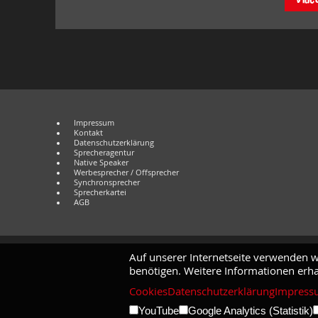
Impressum
Kontakt
Datenschutzerklärung
Sprecheragentur
Native Speaker
Werbesprecher / Offsprecher
Synchronsprecher
Sprecherkartei
AGB
Auf unserer Internetseite verwenden w
benötigen. Weitere Informationen erha
Cookies
Datenschutzerklärung
Impress
YouTube
Google Analytics (Statistik)