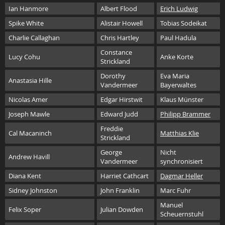
Ian Hanmore
Albert Flood
Erich Ludwig
Spike White
Alistair Howell
Tobias Sodeikat
Charlie Callaghan
Chris Hartley
Paul Hadula
Constance
Lucy Cohu
Anke Korte
Strickland
Dorothy
Eva Maria
Anastasia Hille
Vandermeer
Bayerwaltes
Nicolas Amer
Edgar Hirstwit
Klaus Münster
Joseph Mawle
Edward Judd
Philipp Brammer
Freddie
Cal Macaninch
Matthias Klie
Strickland
George
Nicht
Andrew Havill
Vandermeer
synchronisiert
Diana Kent
Harriet Cathcart
Dagmar Heller
Sidney Johnston
John Franklin
Marc Fuhr
Manuel
Felix Soper
Julian Dowden
Scheuernstuhl