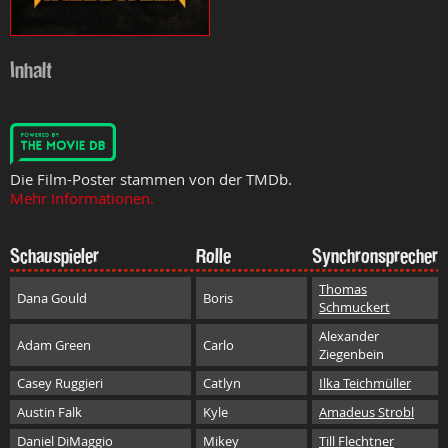
Inhalt
Die Film-Poster stammen von der TMDb.
Mehr Informationen.
Schauspieler
Rolle
Synchronsprecher
Thomas
Dana Gould
Boris
Schmuckert
Alexander
Adam Green
Carlo
Ziegenbein
Casey Ruggieri
Catlyn
Ilka Teichmüller
Austin Falk
Kyle
Amadeus Strobl
Daniel DiMaggio
Mikey
Till Flechtner