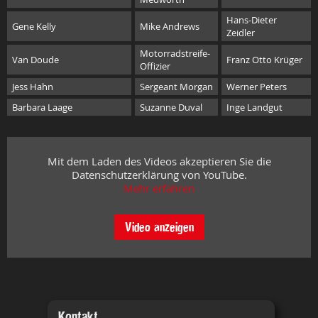
Hans-Dieter
Gene Kelly
Mike Andrews
Zeidler
Motorradstreife-
Van Doude
Franz Otto Krüger
Offizier
Jess Hahn
Sergeant Morgan
Werner Peters
Barbara Laage
Suzanne Duval
Inge Landgut
Mit dem Laden des Videos akzeptieren Sie die
Datenschutzerklärung von YouTube.
Mehr erfahren
Video anzeigen
Kontakt