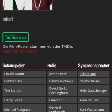
Inhalt
Die Film-Poster stammen von der TMDb.
Mehr Informationen.
Schauspieler
Rolle
Synchronsprecher
Claude Mann
Armbruster
Eckart Dux
Bobby Clark
Danny Andrews
Roland Kaiser
David, Earl of
Tim Bartlett
Helo Gutschwager
Bordingham
Harry Locke
Emerson
Arno Paulsen
General
Michael Redgrave
Kurt Waitzmann
Medworth