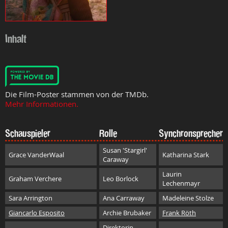
Inhalt
Die Film-Poster stammen von der TMDb.
Mehr Informationen.
Schauspieler
Rolle
Synchronsprecher
Susan 'Stargirl'
Grace VanderWaal
Katharina Stark
Caraway
Laurin
Graham Verchere
Leo Borlock
Lechenmayr
Sara Arrington
Ana Carraway
Madeleine Stolze
Giancarlo Esposito
Archie Brubaker
Frank Röth
Direktorin