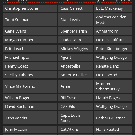
Christopher Stone
Cass Garrett
Lutz Mackensy
Andreas von der
Todd Susman
Stan Lewis
Meden
Gene Evans
Spencer Parish
Alf Marholm
Margaret Impert
Linda Dann
Heidi Schaffrath
Britt Leach
Mickey Wiggins
Peter Kirchberger
Michael Tipton
Agent
Wolfgang Draeger
Penny Goetz
Angestellte
Renate Danz
Shelley Fabares
Annette Collier
Heidi Berndt
Manfred
Vince Martorano
Arnie
Schermutzky
William Bogert
Bill Fraser
Harald Pages
David Buchanan
CAP Pilot
Wolfgang Draeger
Capt. Louis
Titos Vandis
Lothar Grützner
Sousa
John McLiam
Cat Atkins
Hans Paetsch