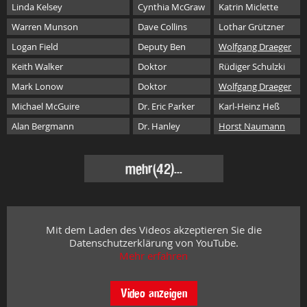
Linda Kelsey
Cynthia McGraw
Katrin Miclette
Warren Munson
Dave Collins
Lothar Grützner
Logan Field
Deputy Ben
Wolfgang Draeger
Keith Walker
Doktor
Rüdiger Schulzki
Mark Lonow
Doktor
Wolfgang Draeger
Michael McGuire
Dr. Eric Parker
Karl-Heinz Heß
Alan Bergmann
Dr. Hanley
Horst Naumann
mehr
(42)...
Mit dem Laden des Videos akzeptieren Sie die
Datenschutzerklärung von YouTube.
Mehr erfahren
Video anzeigen