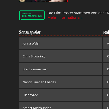
Die Film-Poster stammen von der T
Mehr Informationen.
Schauspieler
Rol
Jonna Walsh
A
Chris Browning
C
Brett Zimmerman
D
Nancy Linehan Charles
E
Ellen Wroe
G
Amber Midthunder
J