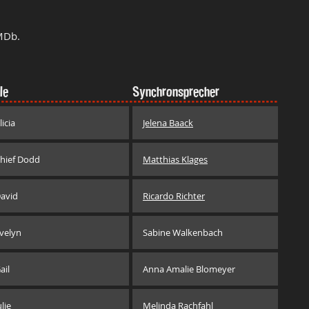
MDb.
le
Synchronsprecher
licia
Jelena Baack
hief Dodd
Matthias Klages
avid
Ricardo Richter
velyn
Sabine Walkenbach
ail
Anna Amalie Blomeyer
ulie
Melinda Rachfahl