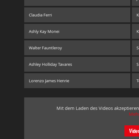
Claudia Ferri
K
Ashly Kay Monei
K
Walter Fauntleroy
S
Ashley Holliday Tavares
S
Lorenzo James Henrie
Mit dem Laden des Videos akzeptieren
Mehr
Vide