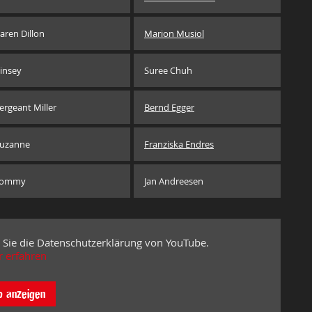
aren Dillon
Marion Musiol
insey
Suree Chuh
ergeant Miller
Bernd Egger
uzanne
Franziska Endres
Tommy
Jan Andreesen
 Sie die Datenschutzerklärung von YouTube.
 erfahren
o anzeigen