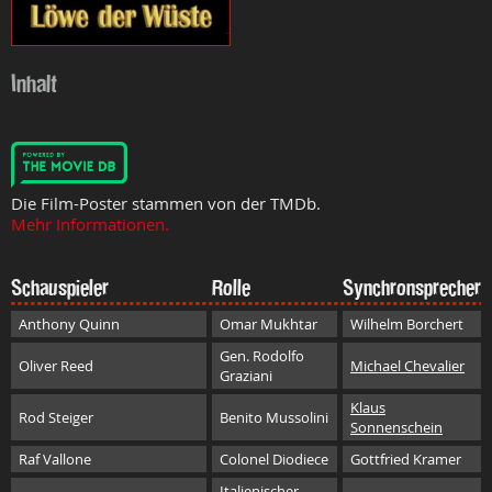
Inhalt
Die Film-Poster stammen von der TMDb.
Mehr Informationen.
Schauspieler
Rolle
Synchronsprecher
Anthony Quinn
Omar Mukhtar
Wilhelm Borchert
Gen. Rodolfo
Oliver Reed
Michael Chevalier
Graziani
Klaus
Rod Steiger
Benito Mussolini
Sonnenschein
Raf Vallone
Colonel Diodiece
Gottfried Kramer
Italienischer