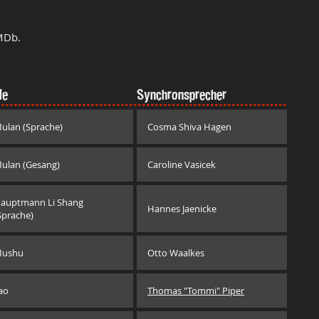
MDb.
le
Synchronsprecher
ulan (Sprache)
Cosma Shiva Hagen
ulan (Gesang)
Caroline Vasicek
auptmann Li Shang
Hannes Jaenicke
Sprache)
ushu
Otto Waalkes
ao
Thomas "Tommi" Piper