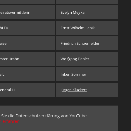
eiratsvermittlerin
Evelyn Meyka
hi Fu
Ernst Wilhelm Lenik
aiser
Friedrich Schoenfelder
rster Urahn
Wolfgang Dehler
a Li
Inken Sommer
eneral Li
Jürgen Kluckert
 Sie die Datenschutzerklärung von YouTube.
 erfahren