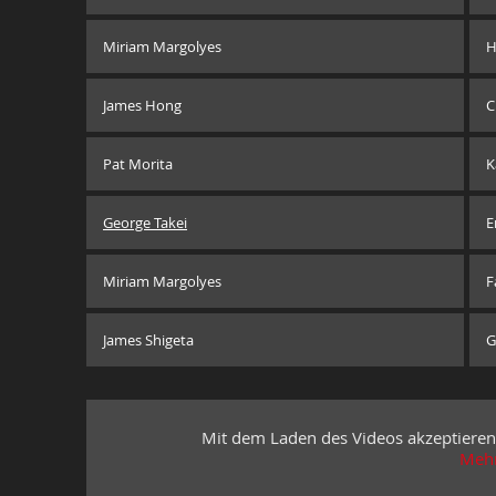
Miriam Margolyes
H
James Hong
C
Pat Morita
K
George Takei
E
Miriam Margolyes
F
James Shigeta
G
Mit dem Laden des Videos akzeptieren
Mehr