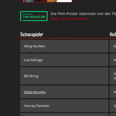
Die Film-Poster stammen von der T
Mehr Informationen.
Schauspieler
Rol
Ming-Na Wen
M
Lea Salonga
M
H
BD Wong
(
Eddie Murphy
M
Harvey Fierstein
Y