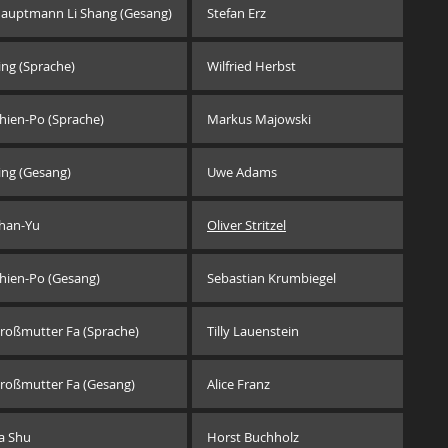
auptmann Li Shang (Gesang)
Stefan Erz
ing (Sprache)
Wilfried Herbst
hien-Po (Sprache)
Markus Majowski
ing (Gesang)
Uwe Adams
han-Yu
Oliver Stritzel
hien-Po (Gesang)
Sebastian Krumbiegel
roßmutter Fa (Sprache)
Tilly Lauenstein
roßmutter Fa (Gesang)
Alice Franz
a Shu
Horst Buchholz