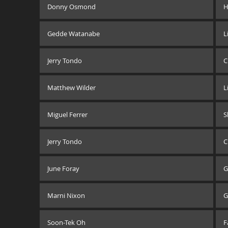
Donny Osmond
H
Gedde Watanabe
L
Jerry Tondo
C
Matthew Wilder
L
Miguel Ferrer
S
Jerry Tondo
C
June Foray
G
Marni Nixon
G
Soon-Tek Oh
F