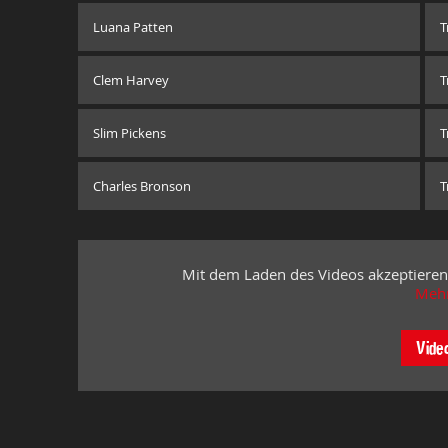
Luana Patten
T
Clem Harvey
T
Slim Pickens
T
Charles Bronson
T
Mit dem Laden des Videos akzeptieren
Mehr
Vide