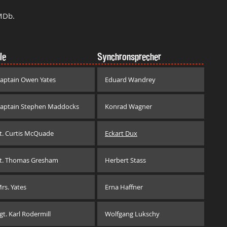
MDb.
le
Synchronsprecher
aptain Owen Yates
Eduard Wandrey
aptain Stephen Maddocks
Konrad Wagner
t. Curtis McQuade
Eckart Dux
t. Thomas Gresham
Herbert Stass
rs. Yates
Erna Haffner
gt. Karl Rodermill
Wolfgang Lukschy