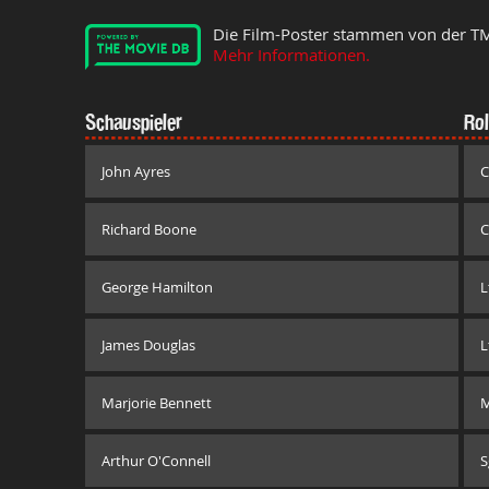
Die Film-Poster stammen von der T
Mehr Informationen.
Schauspieler
Rol
John Ayres
C
Richard Boone
C
George Hamilton
L
James Douglas
L
Marjorie Bennett
M
Arthur O'Connell
S