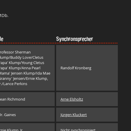
MDb.
le
Synchronsprecher
rofessor Sherman
lump/Buddy Love/Cletus
Papa' Klump/Young Cletus
Papa' Klump/Anna Pearl
Randolf Kronberg
Mama' Jensen Klump/Ida Mae
Granny' Jensen/Ernie Klump,
r./Lance Perkins
ean Richmond
Arne Elsholtz
r. Gaines
Jürgen Kluckert
rnie Klump, Jr.
Nicht synchronisiert