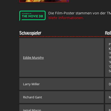
Die Film-Poster stammen von der T
Mehr Informationen.
Schauspieler
Rol
P
K
'
Eddie Murphy
'
'
'
S
Larry Miller
D
Richard Gant
M
Jamal Mixon
E