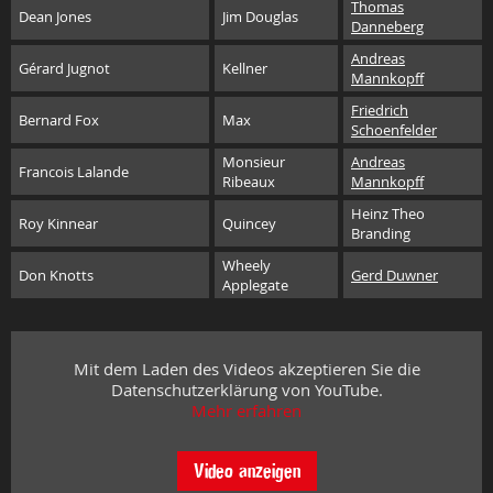
Thomas
Dean Jones
Jim Douglas
Danneberg
Andreas
Gérard Jugnot
Kellner
Mannkopff
Friedrich
Bernard Fox
Max
Schoenfelder
Monsieur
Andreas
Francois Lalande
Ribeaux
Mannkopff
Heinz Theo
Roy Kinnear
Quincey
Branding
Wheely
Don Knotts
Gerd Duwner
Applegate
Mit dem Laden des Videos akzeptieren Sie die
Datenschutzerklärung von YouTube.
Mehr erfahren
Video anzeigen