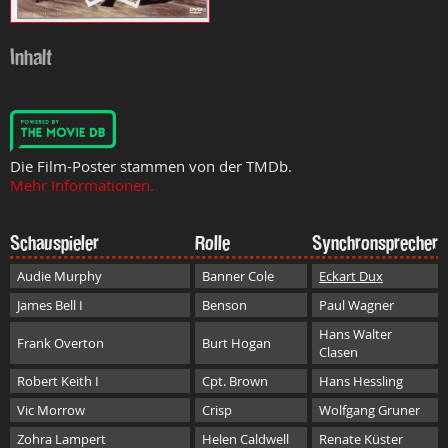
Inhalt
Die Film-Poster stammen von der TMDb.
Mehr Informationen.
Schauspieler
Rolle
Synchronsprecher
Audie Murphy
Banner Cole
Eckart Dux
James Bell I
Benson
Paul Wagner
Hans Walter
Frank Overton
Burt Hogan
Clasen
Robert Keith I
Cpt. Brown
Hans Hessling
Vic Morrow
Crisp
Wolfgang Gruner
Zohra Lampert
Helen Caldwell
Renate Küster