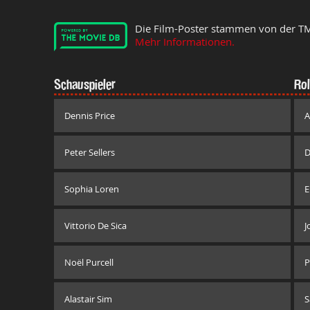
Die Film-Poster stammen von der T
Mehr Informationen.
Schauspieler
Rol
Dennis Price
A
Peter Sellers
D
Sophia Loren
E
Vittorio De Sica
J
Noël Purcell
P
Alastair Sim
S