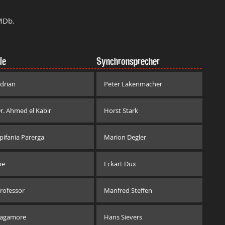
MDb.
le
Synchronsprecher
drian
Peter Lakenmacher
r. Ahmed el Kabir
Horst Stark
pifania Parerga
Marion Degler
oe
Eckart Dux
rofessor
Manfred Steffen
agamore
Hans Sievers