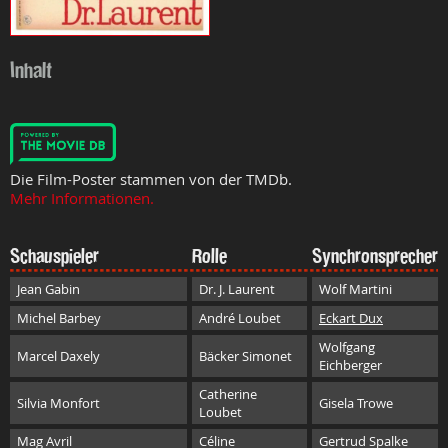
Inhalt
Die Film-Poster stammen von der TMDb.
Mehr Informationen.
Schauspieler
Rolle
Synchronsprecher
Jean Gabin
Dr. J. Laurent
Wolf Martini
Michel Barbey
André Loubet
Eckart Dux
Wolfgang
Marcel Daxely
Bäcker Simonet
Eichberger
Catherine
Silvia Monfort
Gisela Trowe
Loubet
Mag Avril
Céline
Gertrud Spalke