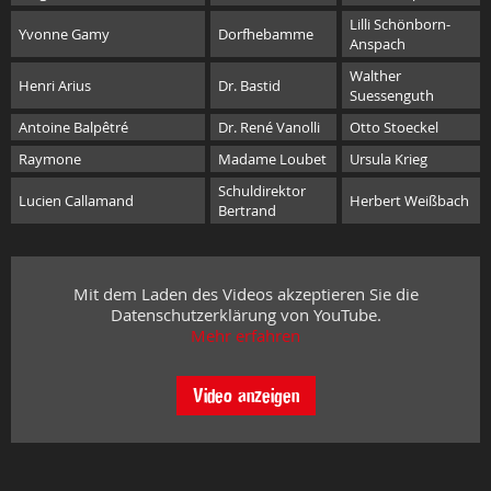
Lilli Schönborn-
Yvonne Gamy
Dorfhebamme
Anspach
Walther
Henri Arius
Dr. Bastid
Suessenguth
Antoine Balpêtré
Dr. René Vanolli
Otto Stoeckel
Raymone
Madame Loubet
Ursula Krieg
Schuldirektor
Lucien Callamand
Herbert Weißbach
Bertrand
Mit dem Laden des Videos akzeptieren Sie die
Datenschutzerklärung von YouTube.
Mehr erfahren
Video anzeigen