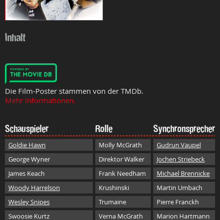
Inhalt
Die Film-Poster stammen von der TMDb.
Mehr Informationen.
Schauspieler
Rolle
Synchronsprecher
Goldie Hawn
Molly McGrath
Gudrun Vaupel
George Wyner
Direktor Walker
Jochen Striebeck
James Keach
Frank Needham
Michael Brennicke
Woody Harrelson
Krushinski
Martin Umbach
Wesley Snipes
Trumaine
Pierre Franckh
Swoosie Kurtz
Verna McGrath
Marion Hartmann